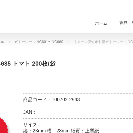
ホーム
商品一
ベル
ガトーシール NC601〜NC660
【メール便対象】新ガトーシール NC-63
5 トマト 200枚/袋
商品コード：100702-2943
JAN：
サイズ：
縦：23mm 横：28mm 紙質：上質紙