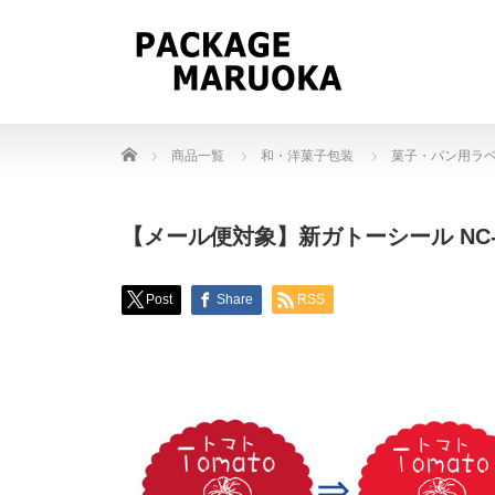
Home
商品一覧
和・洋菓子包装
菓子・パン用ラ
【メール便対象】新ガトーシール NC-63
Post
Share
RSS