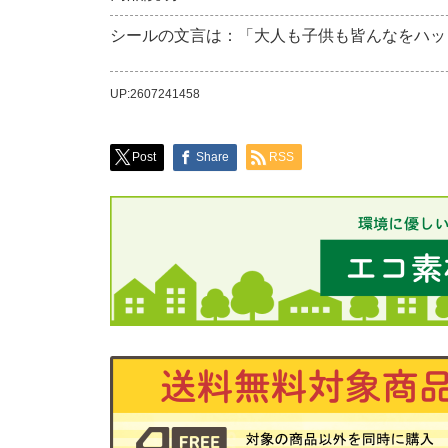
シールの文言は：「大人も子供も皆んなをハッ
UP:2607241458
Post
Share
RSS