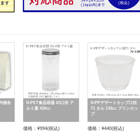
 内側全
H-PET食品容器 65口径 ア
H-PPデザートカップ口径
ルミ蓋 420cc
71 タル 130cc プリンカッ
プ
価格：¥994(税込)
価格：¥440(税込)