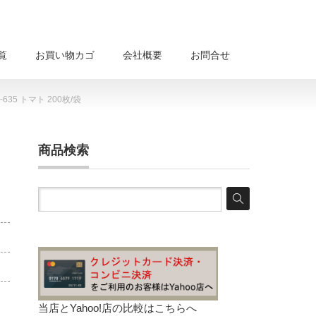
覧
お買い物カゴ
会社概要
お問合せ
5 トマト 200枚/袋
商品検索
当店とYahoo!店の比較は
こちらへ