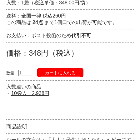
入数：1袋（税込単価：348.00円/袋）
送料：全国一律 税込260円
この商品は
24点
まで1個口での出荷が可能です。
お支払い：ポスト投函のため
代引不可
価格：348円（税込）
カートに入れる
数量
入数違いの商品
・
10袋入 2,938円
商品説明
シールの文言は：「大人も子供も皆んなをハッピーにす