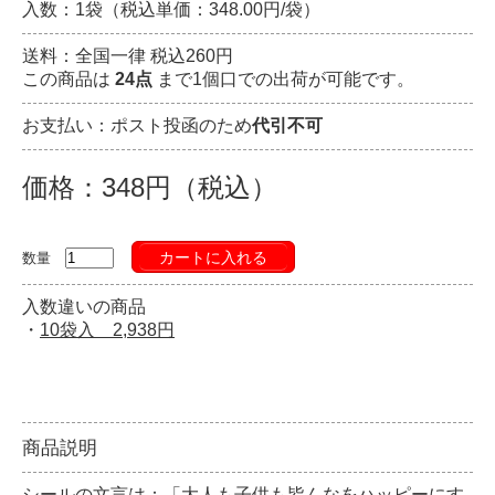
入数：1袋（税込単価：348.00円/袋）
送料：全国一律 税込260円
この商品は
24点
まで1個口での出荷が可能です。
お支払い：ポスト投函のため
代引不可
価格：348円（税込）
カートに入れる
数量
入数違いの商品
・
10袋入 2,938円
商品説明
シールの文言は：「大人も子供も皆んなをハッピーにす