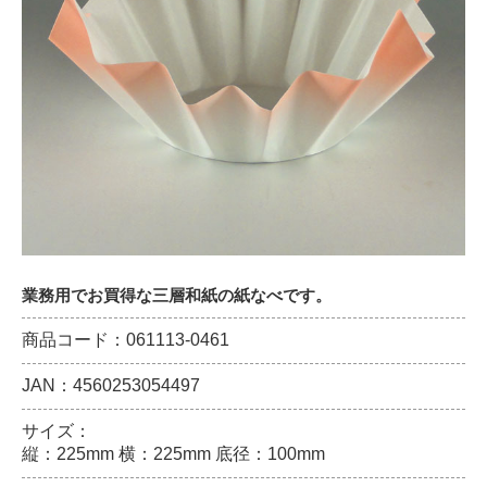
業務用でお買得な三層和紙の紙なべです。
商品コード：061113-0461
JAN：4560253054497
サイズ：
縦：225mm 横：225mm 底径：100mm