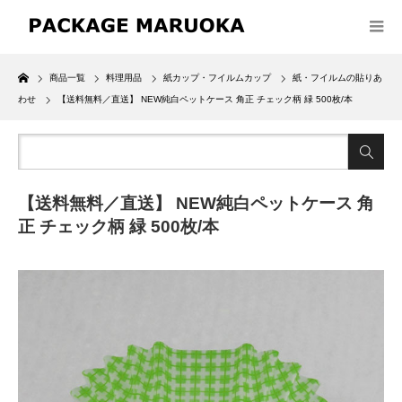
Home
商品一覧
料理用品
紙カップ・フイルムカップ
紙・フイルムの貼りあ
わせ
【送料無料／直送】 NEW純白ペットケース 角正 チェック柄 緑 500枚/本
【送料無料／直送】 NEW純白ペットケース 角
正 チェック柄 緑 500枚/本