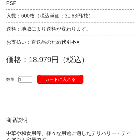
PSP
入数：600枚（税込単価：31.63円/枚）
送料：地域により送料が変わります。
お支払い：直送品のため
代引不可
価格：18,979円（税込）
カートに入れる
数量
商品説明
中華や和食用等、様々な用途に適したデリバリー・テイ
クアウト容器です。