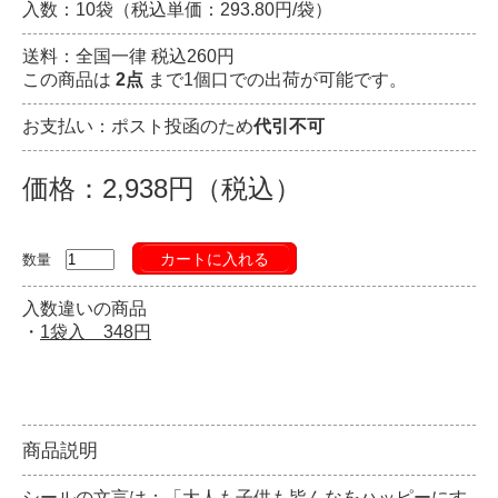
入数：10袋（税込単価：293.80円/袋）
送料：全国一律 税込260円
この商品は
2点
まで1個口での出荷が可能です。
お支払い：ポスト投函のため
代引不可
価格：2,938円（税込）
カートに入れる
数量
入数違いの商品
・
1袋入 348円
商品説明
シールの文言は：「大人も子供も皆んなをハッピーにす