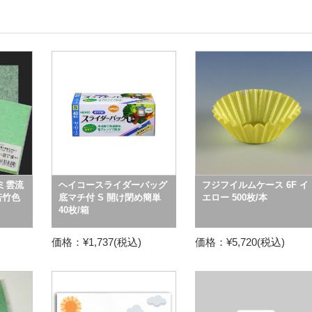
ミ雲流
ヘイコースライダーバッグ
フジフイルムケース 6F イ
若竹色
底マチ付 S 開け閉め簡単
エロー 500枚/本
40枚/箱
価格：¥1,737(税込)
価格：¥5,720(税込)