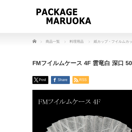
Home
商品一覧
料理用品
紙カップ・フイルムカ
FMフイルムケース 4F 雲竜白 深口 50
Post
Share
RSS