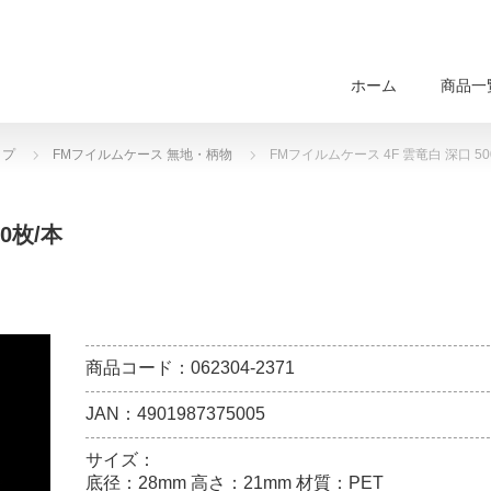
ホーム
商品一
ップ
FMフイルムケース 無地・柄物
FMフイルムケース 4F 雲竜白 深口 50
0枚/本
商品コード：062304-2371
JAN：4901987375005
サイズ：
底径：28mm 高さ：21mm 材質：PET