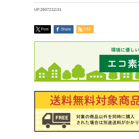
UP:2607211131
Post
Share
RSS